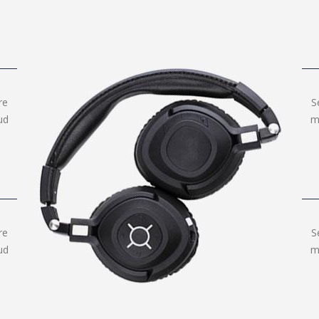
re
S
ud
m
re
S
ud
m