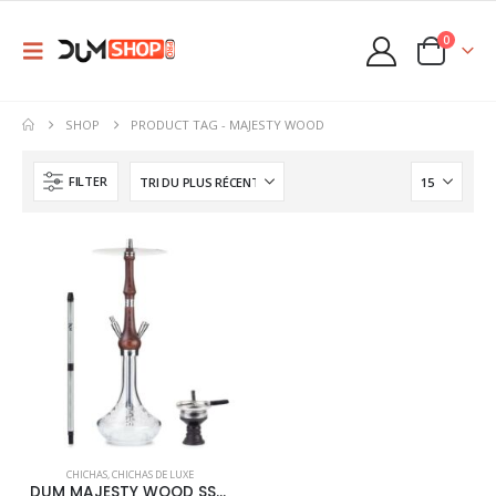
0
SHOP
PRODUCT TAG -
MAJESTY WOOD
FILTER
This
CHICHAS
,
CHICHAS DE LUXE
product
DUM MAJESTY WOOD SS18