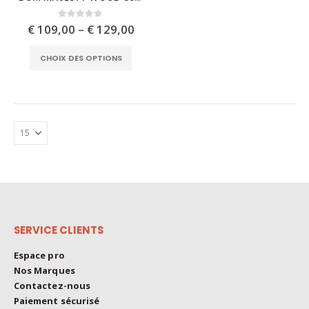
has
multiple
Price
0
out of 5
€
109,00
–
€
129,00
range:
variants.
€ 109,00
This
The
CHOIX DES OPTIONS
through
product
options
€ 129,00
has
may
multiple
be
variants.
chosen
The
on
options
the
may
product
be
page
chosen
on
the
SERVICE CLIENTS
product
page
Espace pro
Nos Marques
Contactez-nous
Paiement sécurisé