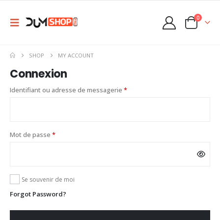
0
SHOP
MY ACCOUNT
Connexion
Obligatoire
Identifiant ou adresse de messagerie
*
Obligatoire
Mot de passe
*
Alternative:
Se souvenir de moi
Forgot Password?