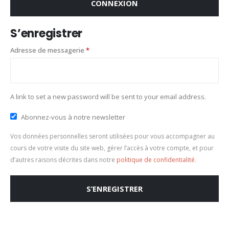
CONNEXION
S’enregistrer
Obligatoire
Adresse de messagerie
*
A link to set a new password will be sent to your email address.
Abonnez-vous à notre newsletter
Vos données personnelles seront utilisées pour vous accompagner au
cours de votre visite du site web, gérer l’accès à votre compte, et pour
d’autres raisons décrites dans notre
politique de confidentialité
.
S’ENREGISTRER
Alternative: