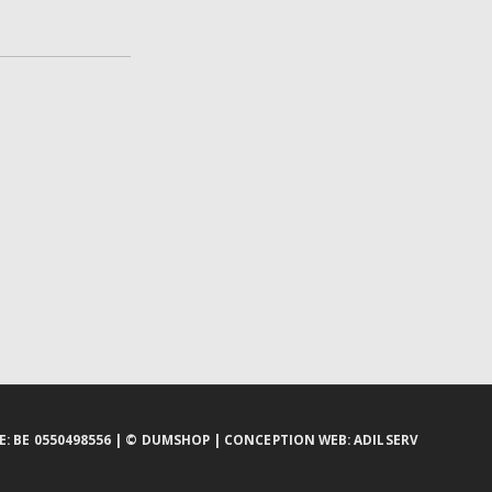
: BE 0550498556 |
© DUMSHOP
|
CONCEPTION WEB:
ADILSERV