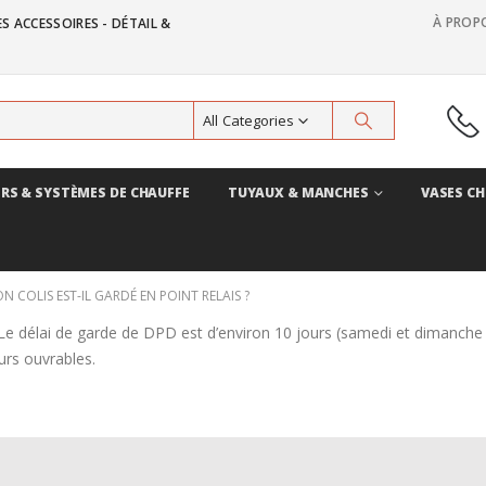
À PROP
S ACCESSOIRES - DÉTAIL &
All Categories
RS & SYSTÈMES DE CHAUFFE
TUYAUX & MANCHES
VASES CH
 COLIS EST-IL GARDÉ EN POINT RELAIS ?
e délai de garde de DPD est d’environ 10 jours (samedi et dimanche i
urs ouvrables.