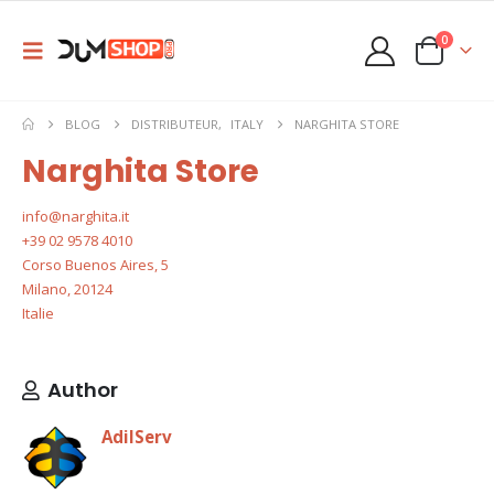
0
BLOG
DISTRIBUTEUR
,
ITALY
NARGHITA STORE
Narghita Store
info@narghita.it
+39 02 9578 4010
Corso Buenos Aires, 5
Milano
,
20124
Italie
Author
AdilServ