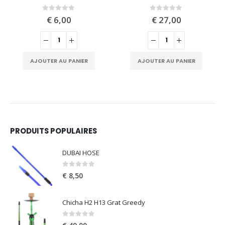
0
out of 5
0
out of 5
€
6,00
€
27,00
AJOUTER AU PANIER
AJOUTER AU PANIER
PRODUITS POPULAIRES
DUBAI HOSE
0
out of 5
€
8,50
Chicha H2 H13 Grat Greedy
0
out of 5