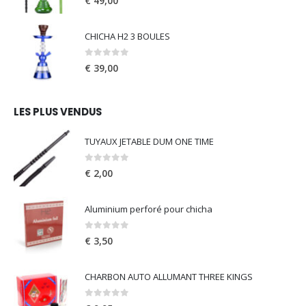
€
49,00
CHICHA H2 3 BOULES
0
out of 5
€
39,00
LES PLUS VENDUS
TUYAUX JETABLE DUM ONE TIME
0
out of 5
€
2,00
Aluminium perforé pour chicha
0
out of 5
€
3,50
CHARBON AUTO ALLUMANT THREE KINGS
0
out of 5