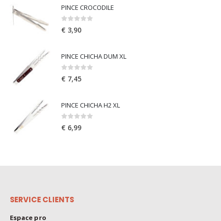
PINCE CROCODILE
0
out of 5
€
3,90
PINCE CHICHA DUM XL
0
out of 5
€
7,45
PINCE CHICHA H2 XL
0
out of 5
€
6,99
SERVICE CLIENTS
Espace pro