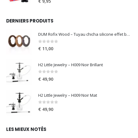
€
9,95
DERNIERS PRODUITS
DUM Rofix Wood – Tuyau chicha silicone effet bois
0
out of 5
€
11,00
H2 Little Jewelry – H009 Noir Brillant
0
out of 5
€
49,90
H2 Little Jewelry – H009 Noir Mat
0
out of 5
€
49,90
LES MIEUX NOTÉS