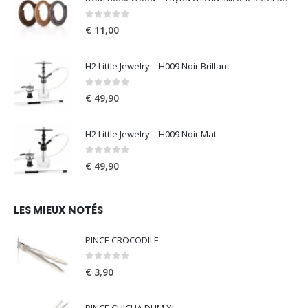
0
out of 5
€
11,00
H2 Little Jewelry – H009 Noir Brillant
0
out of 5
€
49,90
H2 Little Jewelry – H009 Noir Mat
0
out of 5
€
49,90
LES MIEUX NOTÉS
PINCE CROCODILE
0
out of 5
€
3,90
PINCE CHICHA DUM XL