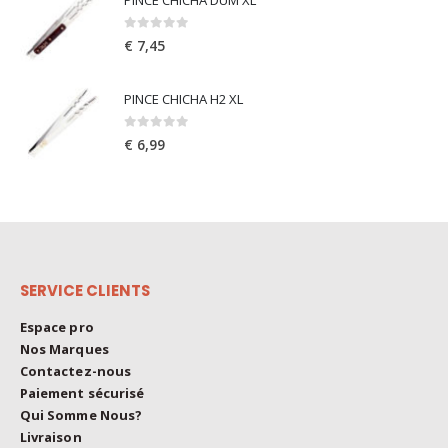
0
out of 5
€
7,45
PINCE CHICHA H2 XL
0
out of 5
€
6,99
SERVICE CLIENTS
Espace pro
Nos Marques
Contactez-nous
Paiement sécurisé
Qui Somme Nous?
Livraison