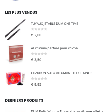
LES PLUS VENDUS
TUYAUX JETABLE DUM ONE TIME
0
out of 5
€
2,00
Aluminium perforé pour chicha
0
out of 5
€
3,50
CHARBON AUTO ALLUMANT THREE KINGS
0
out of 5
€
9,95
DERNIERS PRODUITS
DUM Rofix Wood – Tuyau chicha silicone effet bois