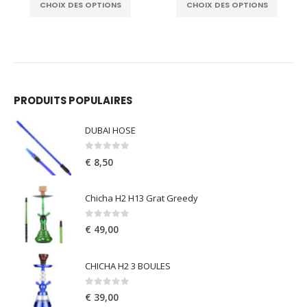
CHOIX DES OPTIONS
CHOIX DES OPTIONS
thro
€ 105
PRODUITS POPULAIRES
DUBAI HOSE
0
out of 5
€
8,50
Chicha H2 H13 Grat Greedy
0
out of 5
€
49,00
CHICHA H2 3 BOULES
0
out of 5
€
39,00