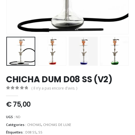
CHICHA DUM D08 SS (V2)
( Il n’y a pas encore d’avis. )
0
out of 5
€
75,00
UGS :
ND
Catégories :
CHICHAS
,
CHICHAS DE LUXE
Étiquettes :
D08 SS
,
SS