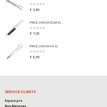
0
out of 5
€
3,90
PINCE CHICHA DUM XL
0
out of 5
€
7,45
PINCE CHICHA H2 XL
0
out of 5
€
6,99
SERVICE CLIENTS
Espace pro
Nos Marques