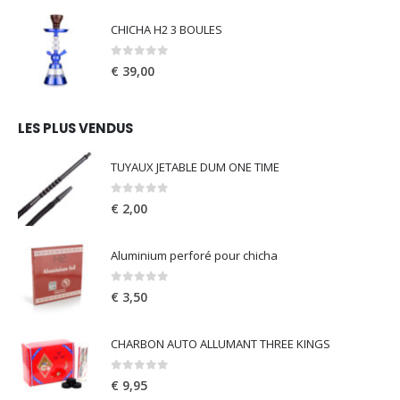
CHICHA H2 3 BOULES
0
out of 5
€
39,00
LES PLUS VENDUS
TUYAUX JETABLE DUM ONE TIME
0
out of 5
€
2,00
Aluminium perforé pour chicha
0
out of 5
€
3,50
CHARBON AUTO ALLUMANT THREE KINGS
0
out of 5
€
9,95