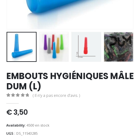
EMBOUTS HYGIÉNIQUES MÂLE
DUM (L)
( Il n’y a pas encore d’avis. )
0
out of 5
€
3,50
Availability:
4500 en stock
UGS :
DS_11543285