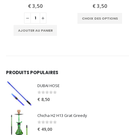
0
out of 5
0
out of 5
€
3,50
€
3,50
This product has multiple variants. The options may be chosen on the product page
CHOIX DES OPTIONS
AJOUTER AU PANIER
PRODUITS POPULAIRES
DUBAI HOSE
0
out of 5
€
8,50
Chicha H2 H13 Grat Greedy
0
out of 5
€
49,00