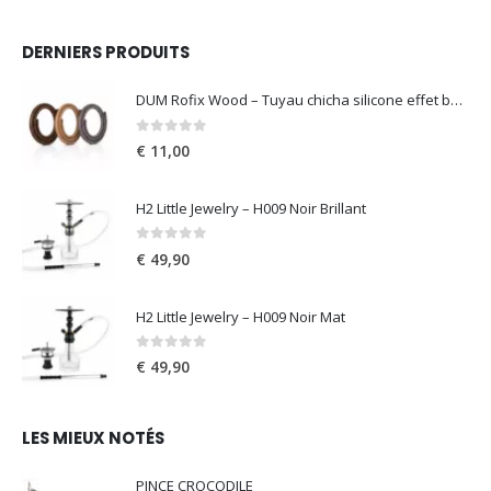
DERNIERS PRODUITS
DUM Rofix Wood – Tuyau chicha silicone effet bois
0
out of 5
€
11,00
H2 Little Jewelry – H009 Noir Brillant
0
out of 5
€
49,90
H2 Little Jewelry – H009 Noir Mat
0
out of 5
€
49,90
LES MIEUX NOTÉS
PINCE CROCODILE