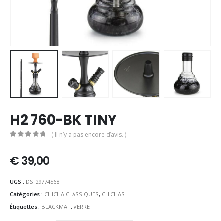
H2 760-BK TINY
( Il n’y a pas encore d’avis. )
0
out of 5
€
39,00
UGS :
DS_29774568
Catégories :
CHICHA CLASSIQUES
,
CHICHAS
Étiquettes :
BLACKMAT
,
VERRE