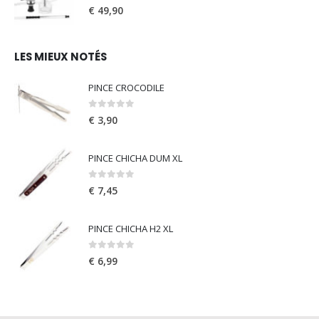
0
out of 5
€
49,90
LES MIEUX NOTÉS
PINCE CROCODILE
0
out of 5
€
3,90
PINCE CHICHA DUM XL
0
out of 5
€
7,45
PINCE CHICHA H2 XL
0
out of 5
€
6,99