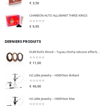
0
out of 5
€
3,50
CHARBON AUTO ALLUMANT THREE KINGS
0
out of 5
€
9,95
DERNIERS PRODUITS
DUM Rofix Wood – Tuyau chicha silicone effet bois
0
out of 5
€
11,00
H2 Little Jewelry – H009 Noir Brillant
0
out of 5
€
49,90
H2 Little Jewelry – H009 Noir Mat