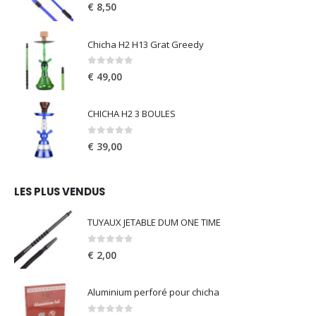
0
out of 5
€
8,50
Chicha H2 H13 Grat Greedy
0
out of 5
€
49,00
CHICHA H2 3 BOULES
0
out of 5
€
39,00
LES PLUS VENDUS
TUYAUX JETABLE DUM ONE TIME
0
out of 5
€
2,00
Aluminium perforé pour chicha