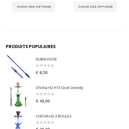
 the product page
This product has multiple variants. The options may be chosen on the product page
This product has multiple variants. The options may be chosen on the product page
€ 13
CHOIX DES OPTIONS
CHOIX DES OPTIONS
thro
€ 14
PRODUITS POPULAIRES
DUBAI HOSE
0
out of 5
€
8,50
Chicha H2 H13 Grat Greedy
0
out of 5
€
49,00
CHICHA H2 3 BOULES
0
out of 5