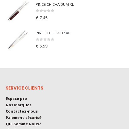
PINCE CHICHA DUM XL
0
out of 5
€
7,45
PINCE CHICHA H2 XL
0
out of 5
€
6,99
SERVICE CLIENTS
Espace pro
Nos Marques
Contactez-nous
Paiement sécurisé
Qui Somme Nous?