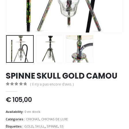
SPINNE SKULL GOLD CAMOU
( Il n’y a pas encore d’avis. )
0
out of 5
€
105,00
Availability:
0 en stock
Catégories :
CHICHAS
,
CHICHAS DE LUXE
Étiquettes :
GOLD
,
SKULL
,
SPINNE
,
SS