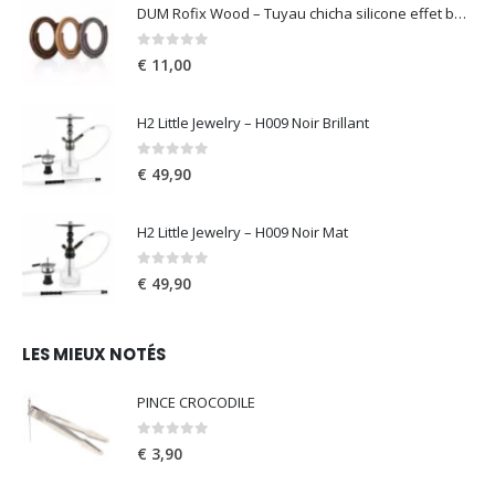
DUM Rofix Wood – Tuyau chicha silicone effet bois
0
out of 5
€
11,00
H2 Little Jewelry – H009 Noir Brillant
0
out of 5
€
49,90
H2 Little Jewelry – H009 Noir Mat
0
out of 5
€
49,90
LES MIEUX NOTÉS
PINCE CROCODILE
0
out of 5
€
3,90