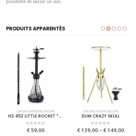
possibilité de laisser un avis.
PRODUITS APPARENTÉS
This product has multiple variants. The options may be chosen on the product page
This product has multiple variants. The options may be chosen on the product page
CHICHA CLASSIQUES
,
CHICHAS
CHICHAS
,
CHICHAS DE LUXE
H2 452 LITTLE ROCKET *BK*
DUM CRAZY SKULL
Price
0
out of 5
0
out of 5
€
59,00
€
139,00
–
€
149,00
rang