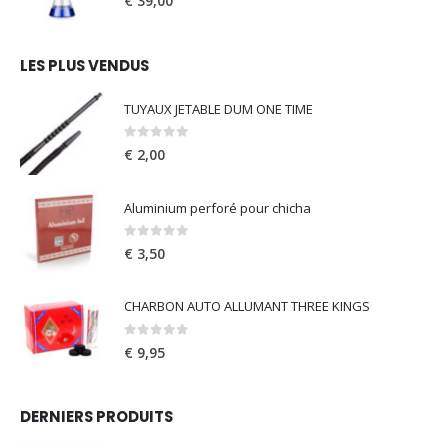
€
39,00
LES PLUS VENDUS
TUYAUX JETABLE DUM ONE TIME
0
out of 5
€
2,00
Aluminium perforé pour chicha
0
out of 5
€
3,50
CHARBON AUTO ALLUMANT THREE KINGS
0
out of 5
€
9,95
DERNIERS PRODUITS