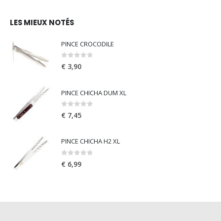
LES MIEUX NOTÉS
PINCE CROCODILE
0
out of 5
€
3,90
PINCE CHICHA DUM XL
0
out of 5
€
7,45
PINCE CHICHA H2 XL
0
out of 5
€
6,99