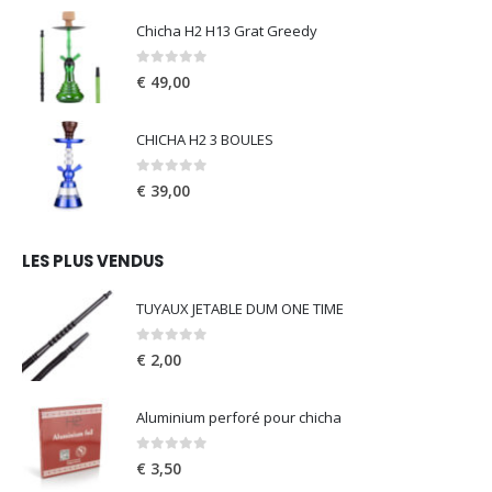
Chicha H2 H13 Grat Greedy
0
out of 5
€
49,00
CHICHA H2 3 BOULES
0
out of 5
€
39,00
LES PLUS VENDUS
TUYAUX JETABLE DUM ONE TIME
0
out of 5
€
2,00
Aluminium perforé pour chicha
0
out of 5
€
3,50