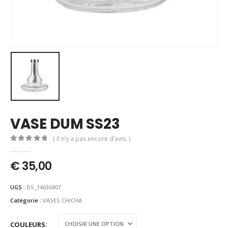
VASE DUM SS23
( Il n’y a pas encore d’avis. )
0
out of 5
€
35,00
UGS :
DS_14636807
Catégorie :
VASES CHICHA
COULEURS