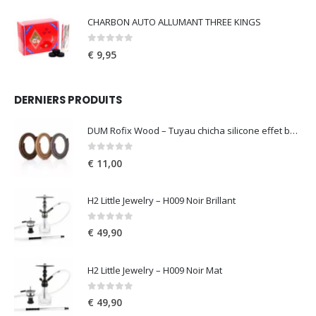
CHARBON AUTO ALLUMANT THREE KINGS
0
out of 5
€
9,95
DERNIERS PRODUITS
DUM Rofix Wood – Tuyau chicha silicone effet bois
0
out of 5
€
11,00
H2 Little Jewelry – H009 Noir Brillant
0
out of 5
€
49,90
H2 Little Jewelry – H009 Noir Mat
0
out of 5
€
49,90