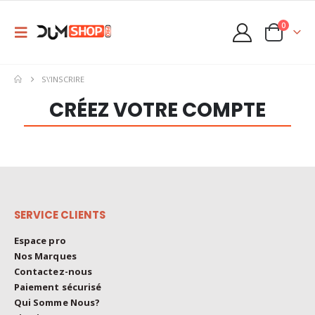
0
S\’INSCRIRE
C
R
É
E
Z
V
O
T
R
E
C
O
M
P
T
E
SERVICE CLIENTS
Espace pro
Nos Marques
Contactez-nous
Paiement sécurisé
Qui Somme Nous?