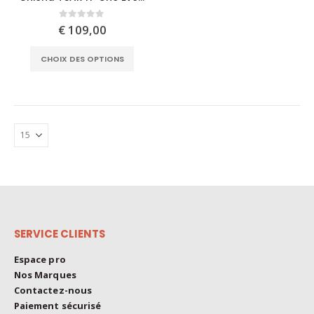
has
multiple
0
out of 5
€
109,00
variants.
This
The
CHOIX DES OPTIONS
product
options
has
may
multiple
be
variants.
chosen
The
on
options
the
may
product
be
page
chosen
on
the
SERVICE CLIENTS
product
page
Espace pro
Nos Marques
Contactez-nous
Paiement sécurisé