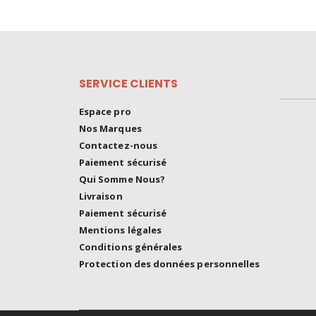
may
be
chosen
on
the
SERVICE CLIENTS
product
Espace pro
page
Nos Marques
Contactez-nous
Paiement sécurisé
Qui Somme Nous?
Livraison
Paiement sécurisé
Mentions légales
Conditions générales
Protection des données personnelles