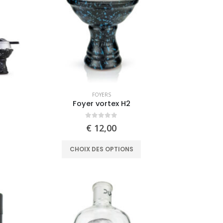
FOYERS
m
Foyer vortex H2
0
out of 5
€
12,00
This
This
CHOIX DES OPTIONS
product
product
has
has
multiple
multiple
variants.
variants.
The
The
options
options