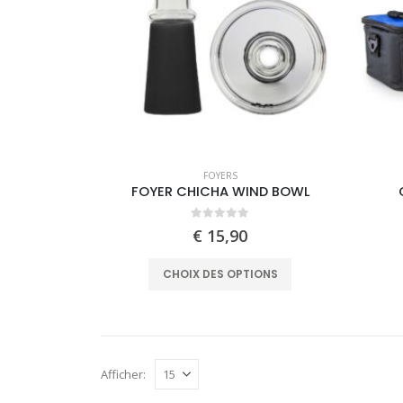
may
be
chosen
on
the
product
page
FOYERS
FOYER CHICHA WIND BOWL
0
out of 5
€
15,90
This
CHOIX DES OPTIONS
product
has
multiple
variants.
Afficher:
The
options