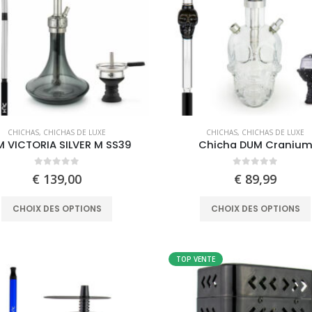
CHICHAS
,
CHICHAS DE LUXE
CHICHAS
,
CHICHAS DE LUXE
 VICTORIA SILVER M SS39
Chicha DUM Craniu
0
out of 5
0
out of 5
€
139,00
€
89,99
This
CHOIX DES OPTIONS
CHOIX DES OPTIONS
product
has
multiple
TOP VENTE
variants.
The
options