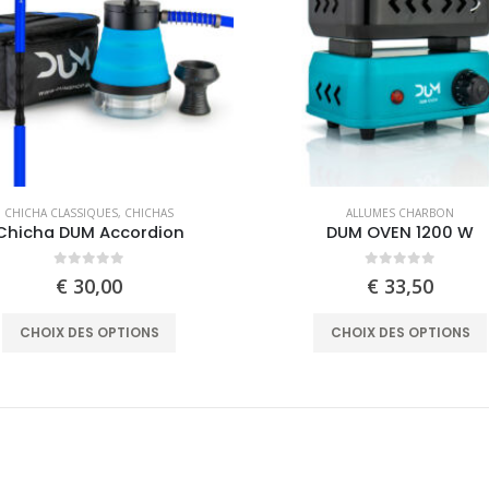
may
be
chosen
on
the
product
page
CHICHA CLASSIQUES
,
CHICHAS
ALLUMES CHARBON
Chicha DUM Accordion
DUM OVEN 1200 W
0
out of 5
0
out of 5
€
30,00
€
33,50
This
CHOIX DES OPTIONS
CHOIX DES OPTIONS
product
has
multiple
variants.
The
options