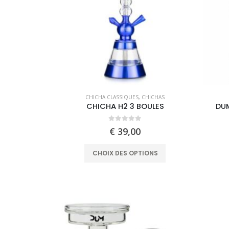
CHICHA CLASSIQUES
,
CHICHAS
CHICHA H2 3 BOULES
DUM
0
out of 5
€
39,00
This
CHOIX DES OPTIONS
product
has
multiple
variants.
The
options