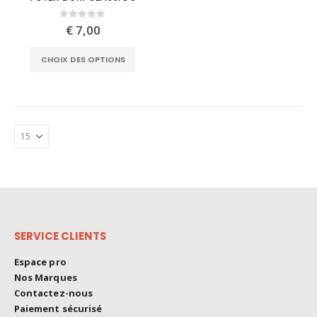
has
multiple
0
out of 5
€
7,00
variants.
This
The
CHOIX DES OPTIONS
product
options
has
may
multiple
be
variants.
chosen
The
on
options
the
may
product
be
page
chosen
on
the
SERVICE CLIENTS
product
page
Espace pro
Nos Marques
Contactez-nous
Paiement sécurisé