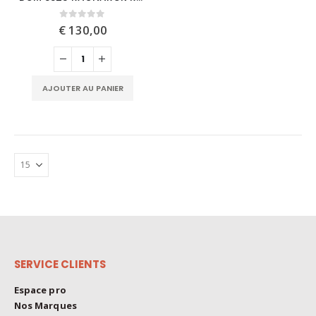
0
out of 5
€
130,00
AJOUTER AU PANIER
SERVICE CLIENTS
Espace pro
Nos Marques