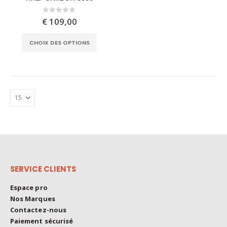
has
multiple
0
out of 5
€
109,00
variants.
This
The
CHOIX DES OPTIONS
product
options
has
may
multiple
be
variants.
chosen
The
on
options
the
may
product
be
page
chosen
on
the
SERVICE CLIENTS
product
page
Espace pro
Nos Marques
Contactez-nous
Paiement sécurisé