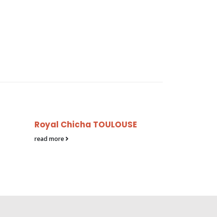
Royal Chicha TOULOUSE
Narguish
read more
read more