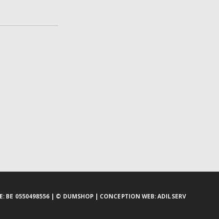
: BE 0550498556 |
© DUMSHOP
|
CONCEPTION WEB:
ADILSERV