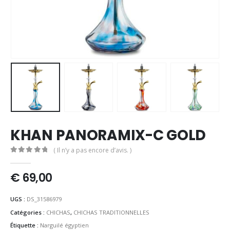
KHAN PANORAMIX-C GOLD
( Il n’y a pas encore d’avis. )
0
out of 5
€
69,00
UGS :
DS_31586979
Catégories :
CHICHAS
,
CHICHAS TRADITIONNELLES
Étiquette :
Narguilé égyptien