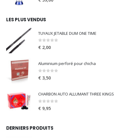
LES PLUS VENDUS
TUYAUX JETABLE DUM ONE TIME
0
out of 5
€
2,00
Aluminium perforé pour chicha
0
out of 5
€
3,50
CHARBON AUTO ALLUMANT THREE KINGS
0
out of 5
€
9,95
DERNIERS PRODUITS