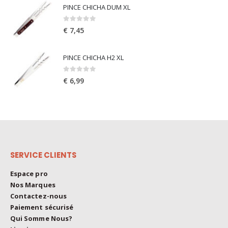
PINCE CHICHA DUM XL
0
out of 5
€
7,45
PINCE CHICHA H2 XL
0
out of 5
€
6,99
SERVICE CLIENTS
Espace pro
Nos Marques
Contactez-nous
Paiement sécurisé
Qui Somme Nous?