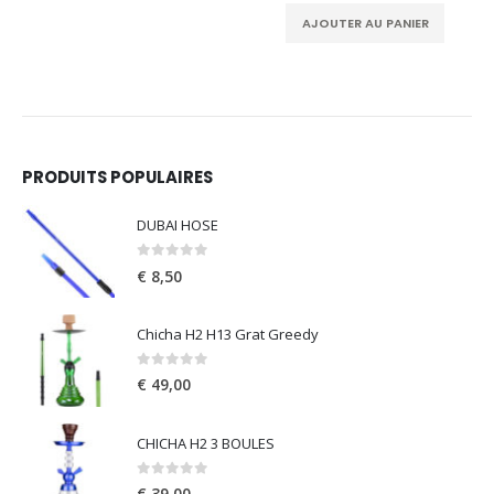
AJOUTER AU PANIER
PRODUITS POPULAIRES
DUBAI HOSE
0
out of 5
€
8,50
Chicha H2 H13 Grat Greedy
0
out of 5
€
49,00
CHICHA H2 3 BOULES
0
out of 5
€
39,00