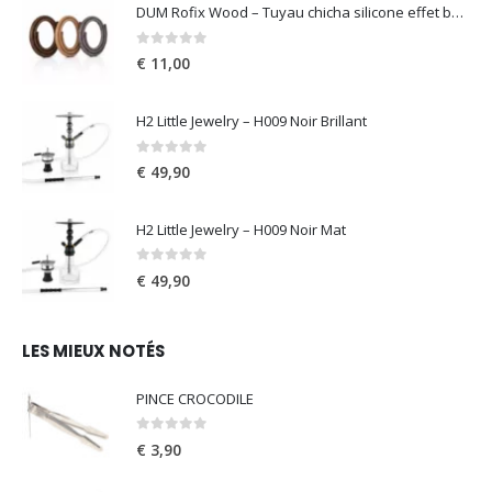
DUM Rofix Wood – Tuyau chicha silicone effet bois
0
out of 5
€
11,00
H2 Little Jewelry – H009 Noir Brillant
0
out of 5
€
49,90
H2 Little Jewelry – H009 Noir Mat
0
out of 5
€
49,90
LES MIEUX NOTÉS
PINCE CROCODILE
0
out of 5
€
3,90